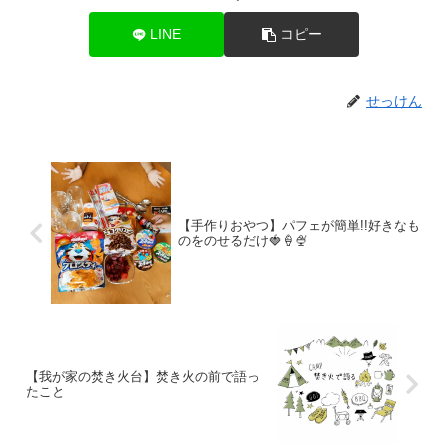
LINE
コピー
せっけん
【手作りおやつ】パフェが簡単!!好きなも
のをのせるだけ🍓🍦🍨
【我が家の焚き火台】焚き火の前で語っ
たこと