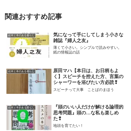
関連おすすめ記事
気になって手にしてしまう小さな
絵本と本のある暮らし
雑誌『婦人之友』
薄くて小さい。シンプルで読みやすい。
紙の情報誌の話
原田マハ【本日は、お日柄もよ
絵本と本のある暮らし
く】スピーチを控えた方、言葉の
シャーワーを浴びたい方必読❢
スピーチって大事 ことばのまほう
『頭のいい人だけが解ける論理的
絵本と本のある暮らし
思考問題』頭の…な私も楽しめ
た❢
地頭を育てたい！