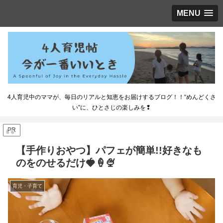
MENU
4人育児中のママが、毎日のリアルと知恵をお届けするブログ！！“めんどくさ
い”に、ひとさじの楽しみを❢
PR
【手作りおやつ】パフェが簡単!!好きなも
のをのせるだけ🍓🍦🍨
育児・子育て