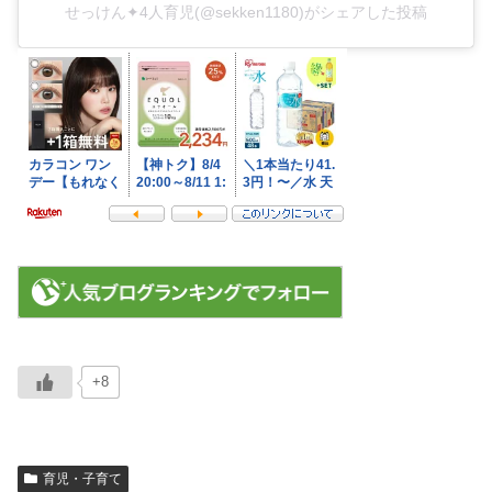
せっけん✦4人育児(@sekken1180)がシェアした投稿
+8
育児・子育て