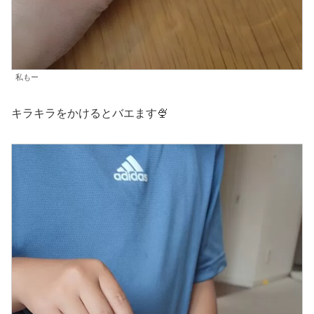
私もー
キラキラをかけるとバエます🍨