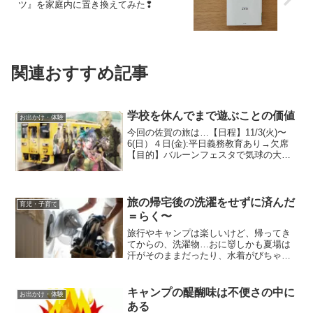
ツ』を家庭内に置き換えてみた❢
関連おすすめ記事
学校を休んでまで遊ぶことの価値
お出かけ・体験
今回の佐賀の旅は…【日程】11/3(火)〜
6(日）４日(金):平日義務教育あり→欠席
【目的】バルーンフェスタで気球の大会
を楽しむでした。結果的に、お天気にも
恵まれ、行ってよかったーで帰ってきま
したが…決断までには、ケッコー🐔考え
た思い切って...
旅の帰宅後の洗濯をせずに済んだ
育児・子育て
＝らく〜
旅行やキャンプは楽しいけど、帰ってき
てからの、洗濯物…おに👹しかも夏場は
汗がそのままだったり、水着がびちゃび
ちゃだったり…想像するだけでも⤵(˘･_･˘)
洗い物をキャリーバッグに入れることさ
えチ～ン…という感じ。しかも我が家、6
キャンプの醍醐味は不便さの中に
お出かけ・体験
人分💧それを...
ある