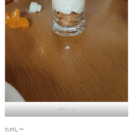
ポテっ と
たのしー