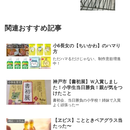
関連おすすめ記事
小6長女の【ちいかわ】のハマり
雑記・コラム
方
ただハマるだけじゃない、制作意欲増進
中！
神戸市【書初展】Ｗ入賞しまし
小学生育児
た！小学生当日勝負！親が気をつ
けたこと
書初会、当日勝負の小学校！姉妹で入賞
よく頑張ったー
【ヱビス】ことときペアグラス当
雑記・コラム
たった〜