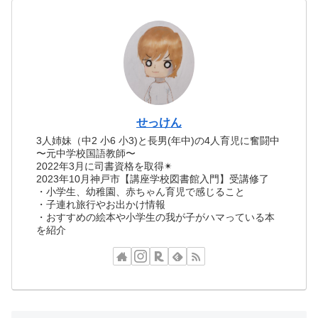
せっけん
3人姉妹（中2 小6 小3)と長男(年中)の4人育児に奮闘中
〜元中学校国語教師〜
2022年3月に司書資格を取得✴︎
2023年10月神戸市【講座学校図書館入門】受講修了
・小学生、幼稚園、赤ちゃん育児で感じること
・子連れ旅行やお出かけ情報
・おすすめの絵本や小学生の我が子がハマっている本
を紹介