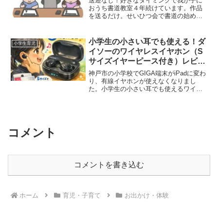
送迎なし！好きなタイミングで我が子に
おうち書道教室４年続けています。作品
を送るだけ。せいひつ会で書道の始め
方。
小学生の小さい耳でも使える！ダ
小学生育児
イソーのワイヤレスイヤホン（S
サイズイヤーピース付き）レビュ
ー
神戸市の小学校でGIGA端末がiPadに変わ
り、有線イヤホンが使えなくなりまし
た。小学生の小さい耳でも使えるワイヤ
レスイヤホンを探して、ダイソーの商品
を購入。Sサイズのシリコンイヤーピース
付きで耳にフィット！充電残量が分かる
ライト付きでコンパクト。実際に子ども
が使ってみた感想を紹介します。
コメント
コメントを書き込む
ホーム
育児・子育て
お出かけ・体験