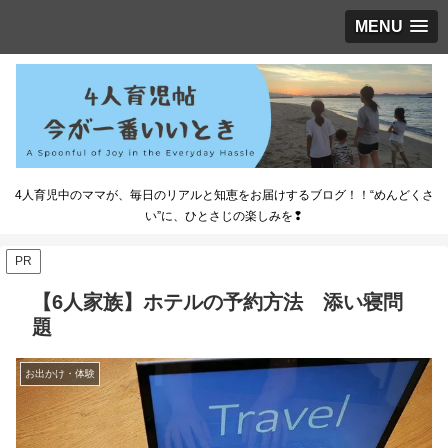
MENU
4人育児中のママが、毎日のリアルと知恵をお届けするブログ！！“めんどくさ
い”に、ひとさじの楽しみを❢
PR
【6人家族】ホテルの予約方法 添い寝問
題
お出かけ・体験