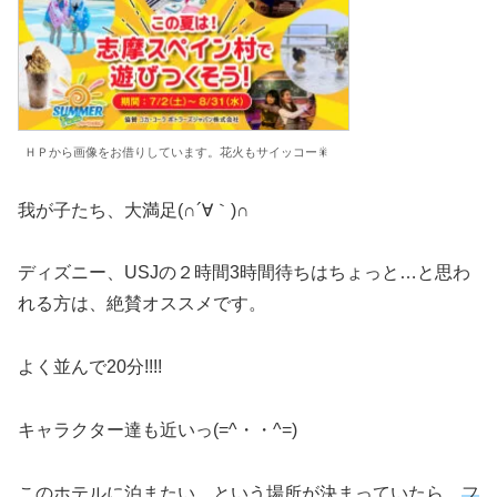
ＨＰから画像をお借りしています。花火もサイッコー🎇
我が子たち、大満足(∩´∀｀)∩
ディズニー、USJの２時間3時間待ちはちょっと…と思わ
れる方は、絶賛オススメです。
よく並んで20分!!!!
キャラクター達も近いっ(=^・・^=)
このホテルに泊またい。という場所が決まっていたら、
フ