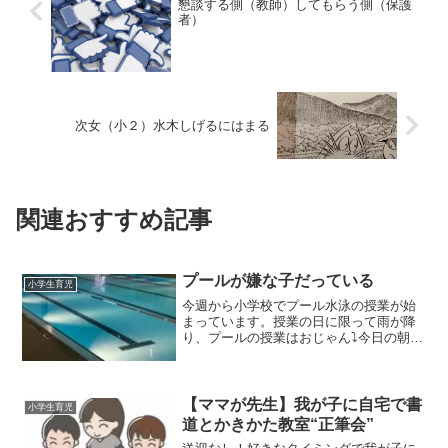
懇談する側（教師）してもらう側（保護
者）
次女（小２）水木しげるにはまる
関連おすすめ記事
プールが嫌な子だっている
小学生育児
今週から小学校でプール水泳の授業が始
まっています。授業の日に限って雨が降
り、プールの授業はおじゃん⤵今日の朝の
日差しは、起きた瞬間から、「やったー
今日はプールできるわ！！」と飛び上が
る勢いでした。プールバッグ プールバッ
ク 男の子 女の子 ...
【ママが先生】我が子に自宅で書
小学生育児
道とかきかた教室“正筆会”