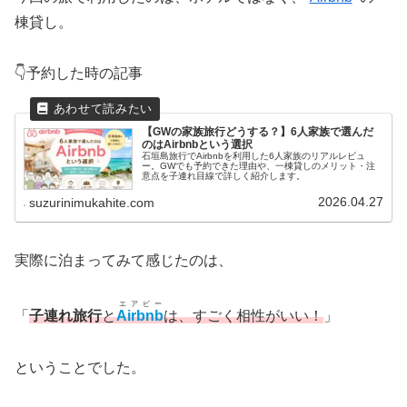
棟貸し。
👇️予約した時の記事
【GWの家族旅行どうする？】6人家族で選んだ
のはAirbnbという選択
石垣島旅行でAirbnbを利用した6人家族のリアルレビュ
ー。GWでも予約できた理由や、一棟貸しのメリット・注
意点を子連れ目線で詳しく紹介します。
2026.04.27
suzurinimukahite.com
実際に泊まってみて感じたのは、
エアビー
「
子連れ旅行
と
Airbnb
は、すごく相性がいい！
」
ということでした。