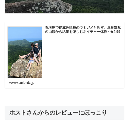
石垣島で絶滅危惧種のウミガメと泳ぎ、屋良部岳
の山頂から絶景を楽しむネイチャー体験 · ★4.99
..
www.airbnb.jp
ホストさんからのレビューにほっこり