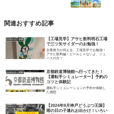
関連おすすめ記事
【工場見学】アサヒ飲料明石工場
お出かけ・体験
で三ツ矢サイダーのお勉強！
企業努力が伺える、工場見学でお勉強！
アサヒ飲料編！ビールじゃないよ、ジュ
ースの方！
京都鉄道博物館へ行ってきた！
お出かけ・体験
【運転手シミュレーター】予約の
コツと体験記
運転手シミュレーションの予約や体験し
た感想
【2024年9月神戸どうぶつ王国】
お出かけ・体験
雨の日の子連れお出かけ！いろい