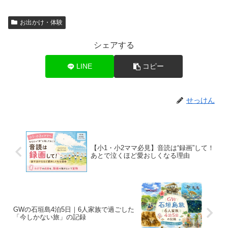
お出かけ・体験
シェアする
LINE
コピー
せっけん
【小1・小2ママ必見】音読は“録画”して！
あとで泣くほど愛おしくなる理由
GWの石垣島4泊5日｜6人家族で過ごした
「今しかない旅」の記録