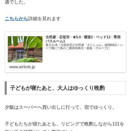
適でした。
こちらから
詳細を見れます
古民家 · 石垣市 · ★5.0 · 寝室2 · ベッド12 · 専用
バスルーム1
最大11名！伝統赤瓦の古民家「さにしゃん」縁側BBQ！ハ
ーブ園にて島のご褒美特典付！家族・グループに
www.airbnb.jp
子どもが寝たあと、大人はゆっくり晩酌
夕飯はスーパーへ買い出しに行って、宿でゆっくり。
子どもたちが寝たあとも、リビングで晩酌しながら1日を