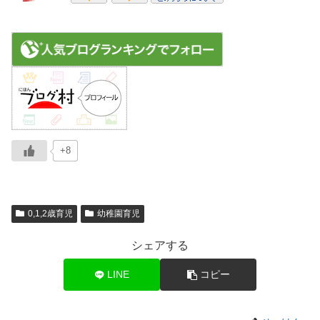
+8
0,1,2歳育児
幼稚園育児
シェアする
LINE
コピー