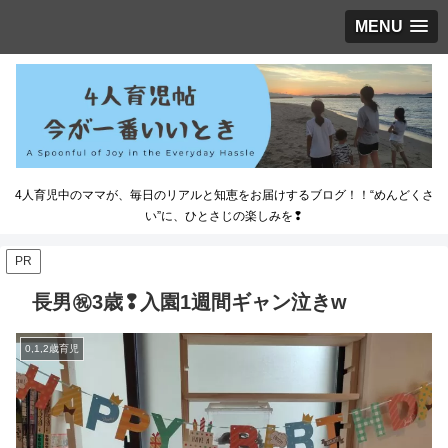
MENU
4人育児中のママが、毎日のリアルと知恵をお届けするブログ！！“めんどくさ
い”に、ひとさじの楽しみを❢
PR
長男㊗️3歳❢入園1週間ギャン泣きw
0,1,2歳育児