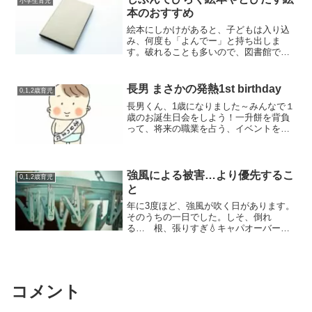
小学生育児
本のおすすめ
絵本にしかけがあると、子どもは入り込
み、何度も「よんでー」と持ち出しま
す。破れることも多いので、図書館で借
りるには気を遣います。図書館にもあま
り置いてないような…我が家にある、し
かけ絵本のご紹介。開いて楽しむ絵本
長男 まさかの発熱1st birthday
0,1,2歳育児
【小学生向け】だれのうちかな...
長男くん、1歳になりました～みんなで１
歳のお誕生日会をしよう！一升餅を背負
って、将来の職業を占う、イベントを楽
しもう！…と色々計画しておりました
が。前日から、まさかの発熱(ﾟДﾟ;)39.2°
嫌な予感が的中…夜中、起きる起きる…
泣く泣く…拒...
強風による被害…より優先するこ
0,1,2歳育児
と
年に3度ほど、強風が吹く日があります。
そのうちの一日でした。しそ、倒れ
る… 根、張りすぎ💧キャパオーバー干
していたふとんがふっとんだー→ピーマ
ン、折れ曲がる(T_T)たくさんの被害
(¯―¯٥)強風だけど、梅雨入り後、久しぶ
りの晴間。洗濯物を...
コメント