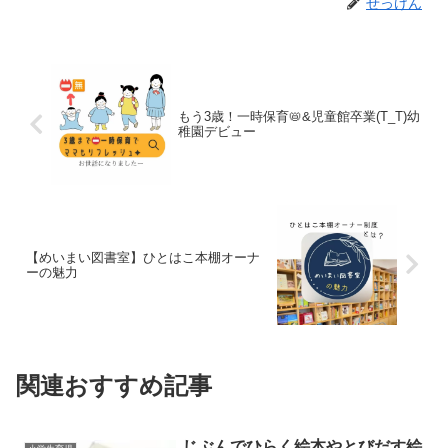
せっけん
もう3歳！一時保育📛&児童館卒業(T_T)幼
稚園デビュー
【めいまい図書室】ひとはこ本棚オーナ
ーの魅力
関連おすすめ記事
じぶんでひらく絵本やとびだす絵