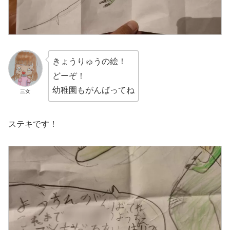
きょうりゅうの絵！
どーぞ！
幼稚園もがんばってね
三女
ステキです！