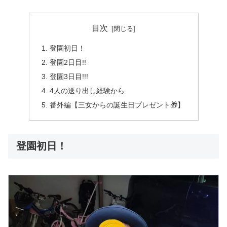
目次
登園初日！
登園2日目!!
登園3日目!!!
4人の送り出し経験から
番外編【三女からの誕生日プレゼント🎁】
登園初日！