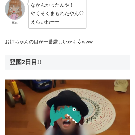
なかんかったんや！
やくそくまもれたやん♡
えらいねーー
三女
お姉ちゃんの目が一番厳しいかも💧www
登園2日目!!