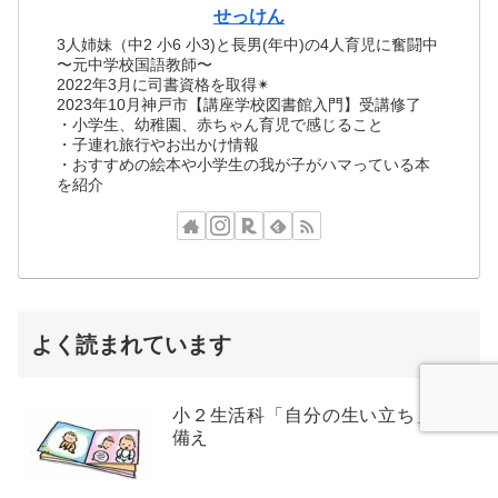
せっけん
3人姉妹（中2 小6 小3)と長男(年中)の4人育児に奮闘中
〜元中学校国語教師〜
2022年3月に司書資格を取得✴︎
2023年10月神戸市【講座学校図書館入門】受講修了
・小学生、幼稚園、赤ちゃん育児で感じること
・子連れ旅行やお出かけ情報
・おすすめの絵本や小学生の我が子がハマっている本
を紹介
よく読まれています
小２生活科「自分の生い立ち」親の
備え