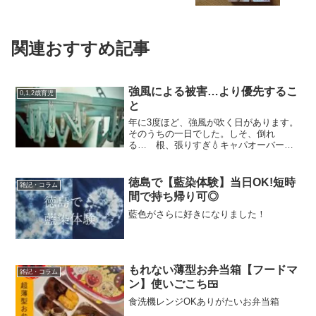
関連おすすめ記事
強風による被害…より優先するこ
0,1,2歳育児
と
年に3度ほど、強風が吹く日があります。
そのうちの一日でした。しそ、倒れ
る… 根、張りすぎ💧キャパオーバー干
していたふとんがふっとんだー→ピーマ
ン、折れ曲がる(T_T)たくさんの被害
(¯―¯٥)強風だけど、梅雨入り後、久しぶ
徳島で【藍染体験】当日OK!短時
雑記・コラム
りの晴間。洗濯物を...
間で持ち帰り可◎
藍色がさらに好きになりました！
もれない薄型お弁当箱【フードマ
雑記・コラム
ン】使いごこち🍱
食洗機レンジOKありがたいお弁当箱