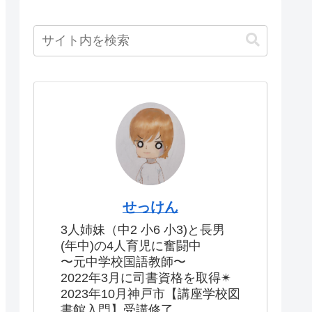
せっけん
3人姉妹（中2 小6 小3)と長男
(年中)の4人育児に奮闘中
〜元中学校国語教師〜
2022年3月に司書資格を取得✴︎
2023年10月神戸市【講座学校図
書館入門】受講修了