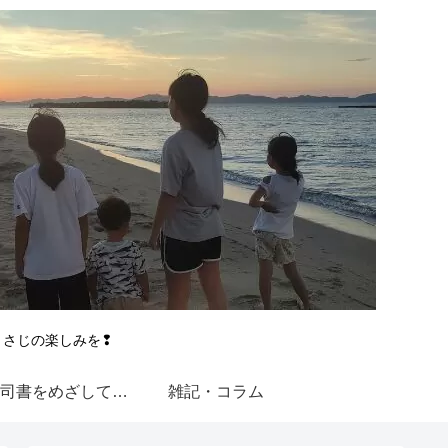
とさじの楽しみを❢
図書館司書をめざして【近大通信】
雑記・コラム