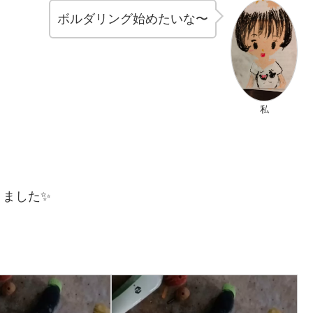
ボルダリング始めたいな〜
私
りました✨