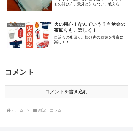
もの結び方。意外と知らない。教えられ
ない。私は同僚の先生に働き始めてから
教わりました。ちょこっと伝授。①ひも
を十字架に置くひもを十字架に重ねて置
きます。長めの方がいいで...
火の用心！なんていう？自治会の
雑記・コラム
夜回りも、楽しく！
自治会の夜回り。掛け声の種類を豊富に
楽しく！
コメント
コメントを書き込む
ホーム
雑記・コラム