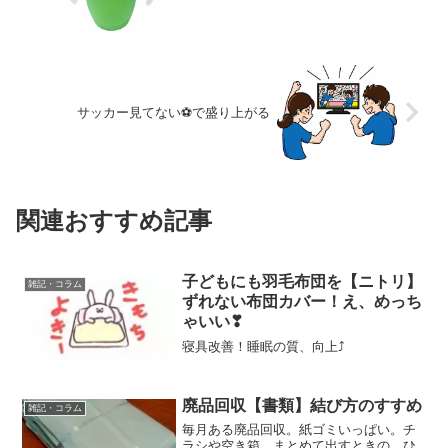
サッカー見てない⚽で盛り上がる
関連おすすめ記事
子どもにも羽毛布団を【ニトリ】
雑記・コラム
ずれない布団カバー！え、めっち
ゃいい❣
寝具改善！睡眠の質、向上⤴
廃品回収【書類】結び方のすすめ
雑記・コラム
毎月ある廃品回収。紙ゴミいっぱい。チ
ラシや空き箱、まとめて出すときの、ひ