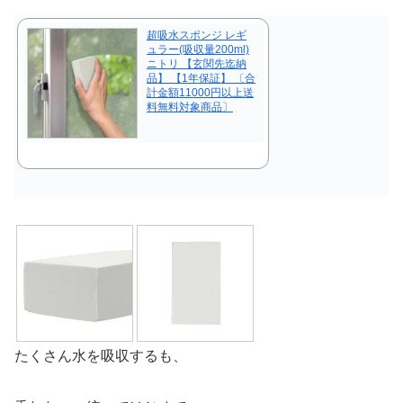
超吸水スポンジ レギ
ュラー(吸収量200ml)
ニトリ 【玄関先迄納
品】 【1年保証】 〔合
計金額11000円以上送
料無料対象商品〕
たくさん水を吸収するも、