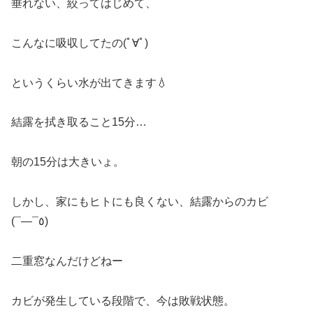
垂れない、絞ってはじめて、
こんなに吸収してたの(ﾟ∀ﾟ)
というくらい水が出てきます💧
結露を拭き取ること15分…
朝の15分は大きいょ。
しかし、家にもヒトにも良くない、結露からのカビ
(¯―¯٥)
二重窓なんだけどねー
カビが発生している段階で、今は敗戦状態。