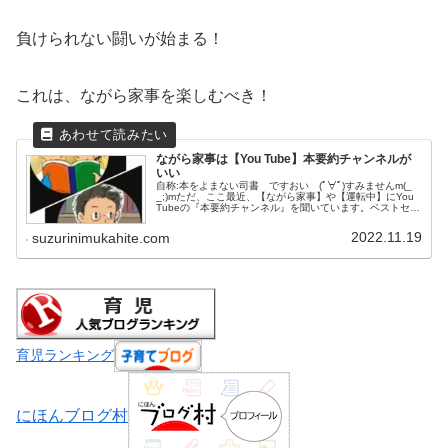
負けられない闘いが始まる！
これは、ながら家事を楽しむべき！
ながら家事は【You Tube】本要約チャンネルが
いい
自称:本をよまない司書 ですおい (ﾟ∀ﾟ)すみませんm(_
_;)mただ、ここ最近、【ながら家事】や【運転中】にYou
Tubeの『本要約チャンネル』を聞いています。ベストセラ
ーや世界で売れている、日本で何万冊の売上！というあり
とあらゆる...
2022.11.19
suzurinimukahite.com
育児ランキング
にほんブログ村