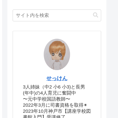
せっけん
3人姉妹（中2 小6 小3)と長男
(年中)の4人育児に奮闘中
〜元中学校国語教師〜
2022年3月に司書資格を取得✴︎
2023年10月神戸市【講座学校図
書館入門】受講修了