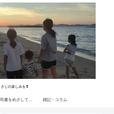
とさじの楽しみを❢
図書館司書をめざして【近大通信】
雑記・コラム