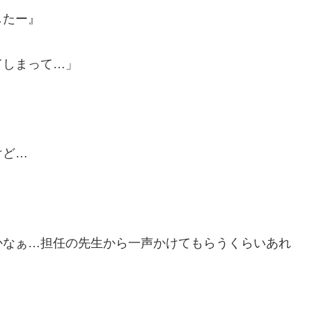
したー』
てしまって…」
けど…
かなぁ…担任の先生から一声かけてもらうくらいあれ