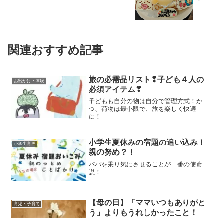
関連おすすめ記事
旅の必需品リスト❢子ども４人の
お出かけ・体験
必須アイテム❣
子どもも自分の物は自分で管理方式！か
つ、荷物は最小限で、旅を楽しく快適
に！
小学生夏休みの宿題の追い込み！
小学生育児
親の努め？！
パパを乗り気にさせることが一番の使命
説！
【母の日】「ママいつもありがと
育児・子育て
う」よりもうれしかったこと！