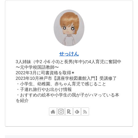
せっけん
3人姉妹（中2 小6 小3)と長男(年中)の4人育児に奮闘中
〜元中学校国語教師〜
2022年3月に司書資格を取得✴︎
2023年10月神戸市【講座学校図書館入門】受講修了
・小学生、幼稚園、赤ちゃん育児で感じること
・子連れ旅行やお出かけ情報
・おすすめの絵本や小学生の我が子がハマっている本
を紹介