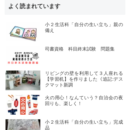
よく読まれています
小２生活科「自分の生い立ち」親の
備え
司書資格 科目終末試験 問題集
リビングの壁を利用して３人座れる
【学習机】を作りました《追記:デス
クマット新調
火の用心！なんていう？自治会の夜
回りも、楽しく！
小２生活科「自分の生い立ち」完成
品