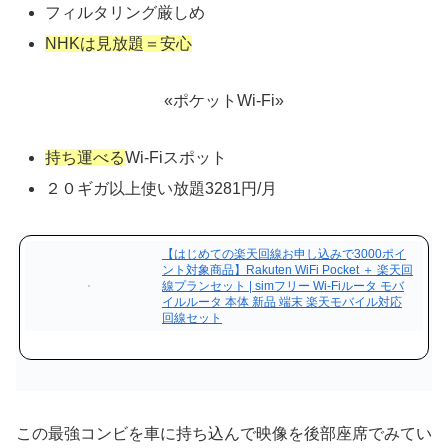
フィルタリング厳しめ
NHKは見放題＝安心
«ポケットWi-Fi»
持ち運べる
Wi-Fiスポット
２０ギガ以上使い放題3281円/月
【はじめての楽天回線お申し込みで3000ポイ
ント対象商品】Rakuten WiFi Pocket ＋ 楽天回
線プランセット | simフリー Wi-Fiルータ モバ
イルルータ 本体 新品 端末 楽天モバイル対応
回線セット
この最強コンビを車に持ち込んで映像を後部座席でみてい