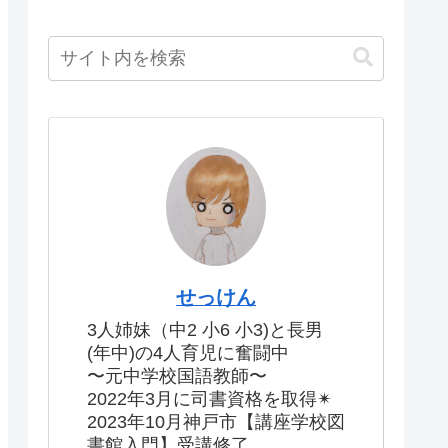
せっけん
3人姉妹（中2 小6 小3)と長男
(年中)の4人育児に奮闘中
〜元中学校国語教師〜
2022年3月に司書資格を取得✴︎
2023年10月神戸市【講座学校図
書館入門】受講修了