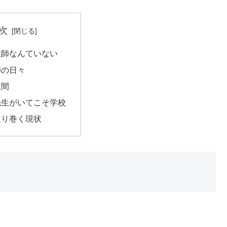
次
教師なんていない
師の日々
人間
先生がいてこそ学校
取り巻く現状