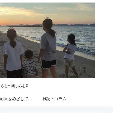
とさじの楽しみを❢
図書館司書をめざして【近大通信】
雑記・コラム