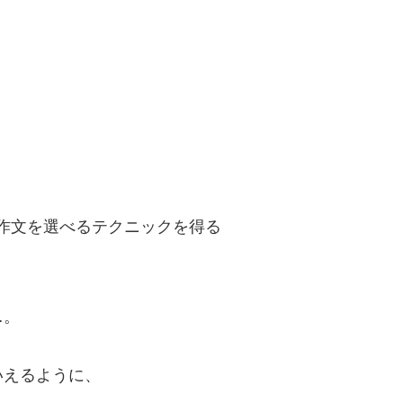
作文を選べるテクニックを得る
…。
いえるように、