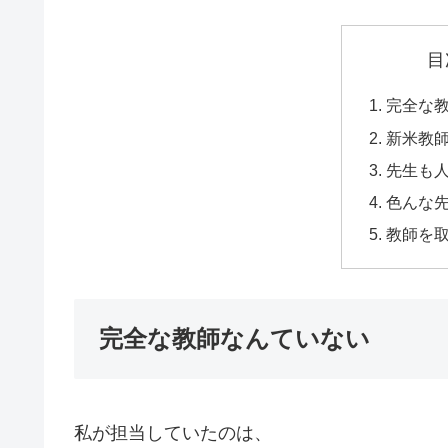
目
完全な
新米教
先生も
色んな
教師を
完全な教師なんていない
私が担当していたのは、