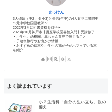
せっけん
3人姉妹（中2 小6 小3)と長男(年中)の4人育児に奮闘中
〜元中学校国語教師〜
2022年3月に司書資格を取得✴︎
2023年10月神戸市【講座学校図書館入門】受講修了
・小学生、幼稚園、赤ちゃん育児で感じること
・子連れ旅行やお出かけ情報
・おすすめの絵本や小学生の我が子がハマっている本
を紹介
よく読まれています
小２生活科「自分の生い立ち」親の
備え