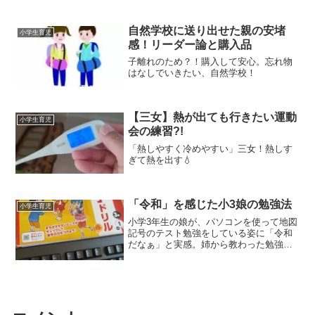
自然学校に送り出せた親の安堵
小学生育児
感！リーダー論と購入品
子離れのため？！購入して安心。忘れ物
はなしでいきたい、自然学校！
【三女】熱が出ても行きたい運動
小学生育児
会の練習?!
「熱しやすく冷めやすい」三女！熱しす
ぎて熱を出す💧
「令和」を感じた小3娘の勉強法
小学生育児
小学3年生の娘が、パソコンを使って地図
記号のテスト勉強をしている姿に「令和
だなぁ」と実感。姉から教わった勉強法
や、中学生の長女がAIを活用する様子な
ど、時代とともに変わる家庭学習につい
て感じたことを綴ります。