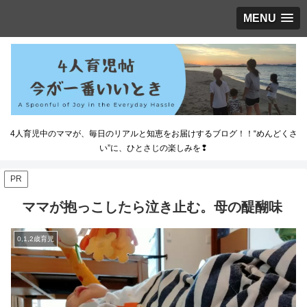
MENU
4人育児中のママが、毎日のリアルと知恵をお届けするブログ！！“めんどくさ
い”に、ひとさじの楽しみを❢
PR
ママが抱っこしたら泣き止む。母の醍醐味
0,1,2歳育児