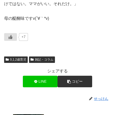
けではない。ママがいい。それだけ。」
母の醍醐味ですv(´∀｀*v)
+7
0,1,2歳育児
雑記・コラム
シェアする
LINE
コピー
せっけん