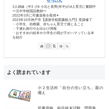
せっけん
3人姉妹（中2 小6 小3)と長男(年中)の4人育児に奮闘中
〜元中学校国語教師〜
2022年3月に司書資格を取得✴︎
2023年10月神戸市【講座学校図書館入門】受講修了
・小学生、幼稚園、赤ちゃん育児で感じること
・子連れ旅行やお出かけ情報
・おすすめの絵本や小学生の我が子がハマっている本
を紹介
よく読まれています
小２生活科「自分の生い立ち」親の
備え
司書資格 科目終末試験 問題集