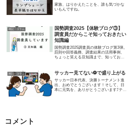
家族、はりかえたことを、誰も気づかな
いもんですね。
国勢調査2025【体験ブログ③】
雑記・コラム
調査員だからこそ知っておきたい
知識編
国勢調査2025調査員の体験ブログ第3弾。
罰則や回答義務、調査結果の活用事例、
ちょっと笑える豆知識まで、知っておく
と調査も前向きに！
サッカー見てない⚽で盛り上がる
雑記・コラム
サッカー日本代表、決勝トーナメント進
出、おめでとうございます！そして、日
本に元気を、ありがとうございます⤴テレ
ビをつけない、エンタメの検索をしない
我が家にとって…朝早くに試合があるこ
と も日本代表がどこの国に勝ったの
か も知らなかった (ﾟ...
コメント