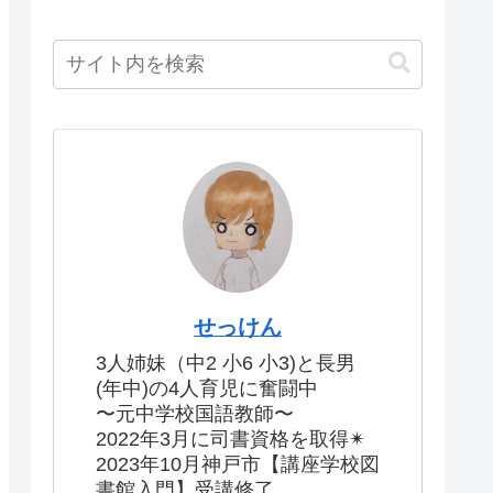
せっけん
3人姉妹（中2 小6 小3)と長男
(年中)の4人育児に奮闘中
〜元中学校国語教師〜
2022年3月に司書資格を取得✴︎
2023年10月神戸市【講座学校図
書館入門】受講修了