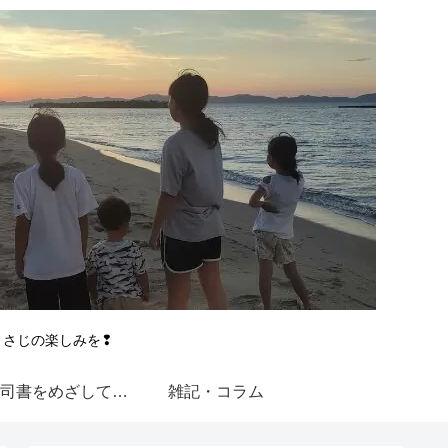
とさじの楽しみを❢
図書館司書をめざして【近大通信】
雑記・コラム