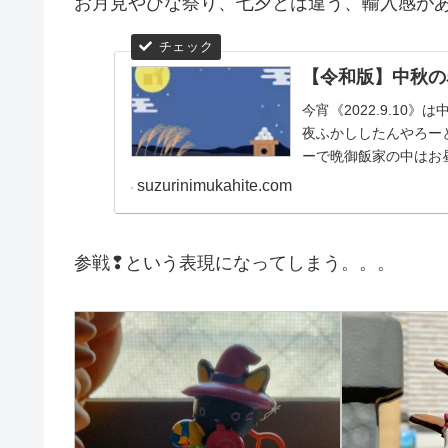
お月見やひな祭り、七夕とは違う、輸入感が
【令和版】中秋の
今宵《2022.9.1
夜ふかししたんやろー
ーで晩御飯家の中はお
外でご飯食べよ...
suzurinimukahite.com
参戦❢という表現になってしまう。。。