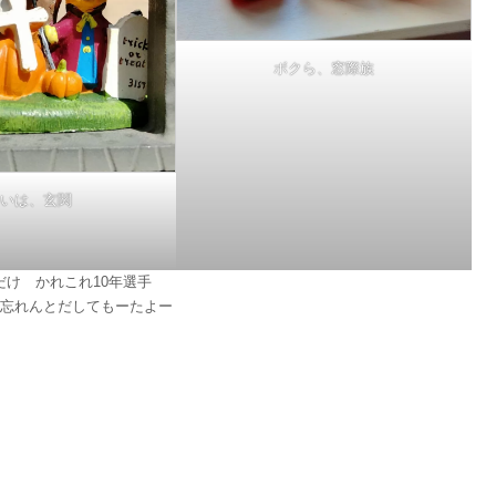
ボクら、窓際族
いは、玄関
だけ かれこれ10年選手
忘れんとだしてもーたよー