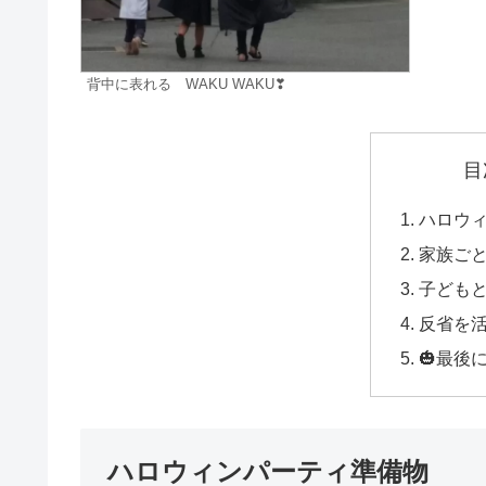
背中に表れる WAKU WAKU❣
目
ハロウ
家族ご
子ども
反省を
🎃最後に
ハロウィンパーティ準備物