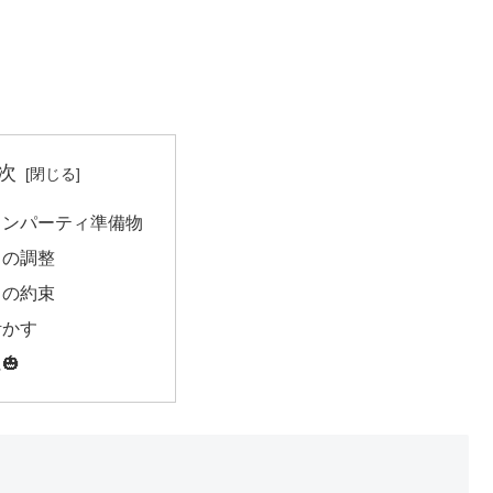
次
ィンパーティ準備物
との調整
との約束
活かす
🎃