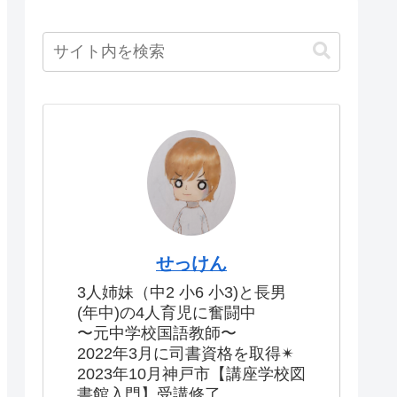
せっけん
3人姉妹（中2 小6 小3)と長男
(年中)の4人育児に奮闘中
〜元中学校国語教師〜
2022年3月に司書資格を取得✴︎
2023年10月神戸市【講座学校図
書館入門】受講修了