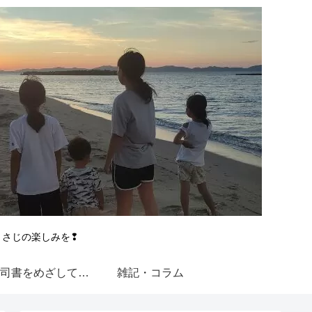
とさじの楽しみを❢
図書館司書をめざして【近大通信】
雑記・コラム